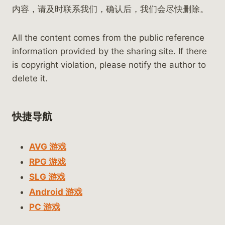
内容，请及时联系我们，确认后，我们会尽快删除。
All the content comes from the public reference
information provided by the sharing site. If there
is copyright violation, please notify the author to
delete it.
快捷导航
AVG 游戏
RPG 游戏
SLG 游戏
Android 游戏
PC 游戏