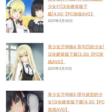
少女们|汉化硬盘版下
载|4.0G【PC游戏AVG】
2021年3月30日
美少女万华镜4 罪与罚的少女|
汉化硬盘版下载|3.3G【PC游
戏AVG】
2021年3月31日
美少女万华镜5 理与迷宫的少
女|汉化硬盘版下载|4.3G【PC
游戏AVG】