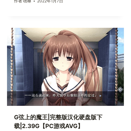
作者
嘿咻
2022年1月7日
G弦上的魔王|完整版汉化硬盘版下
载|2.39G【PC游戏AVG】