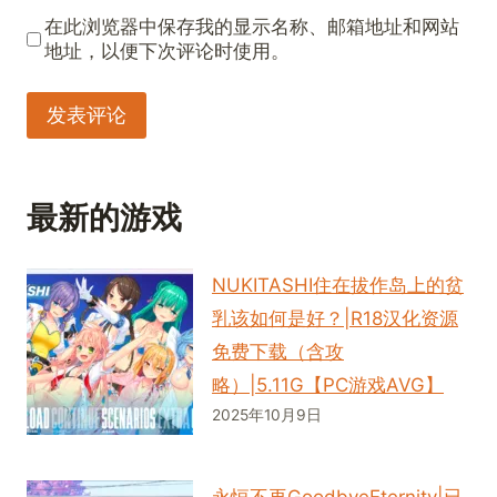
在此浏览器中保存我的显示名称、邮箱地址和网站
地址，以便下次评论时使用。
最新的游戏
NUKITASHI住在拔作岛上的贫
乳该如何是好？|R18汉化资源
免费下载（含攻
略）|5.11G【PC游戏AVG】
2025年10月9日