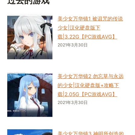
过去的游戏
美少女万华镜1 被诅咒的传说
少女|汉化硬盘版下
载|3.22G【PC游戏AVG】
2021年3月30日
美少女万华镜2 勿忘草与永远
的少女|汉化硬盘版+攻略下
载|2.05G【PC游戏AVG】
2021年3月30日
美少女万华镜3 神明所创造的