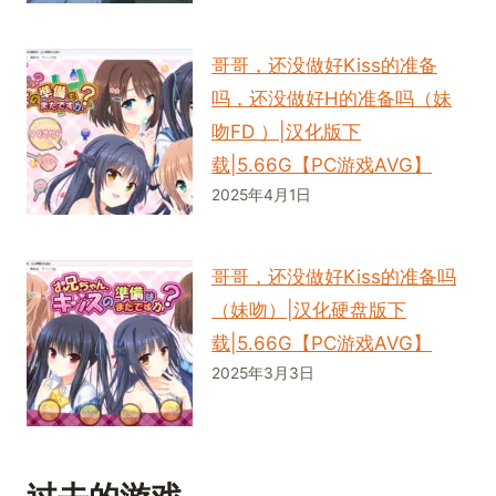
哥哥，还没做好Kiss的准备
吗，还没做好H的准备吗（妹
吻FD ）|汉化版下
载|5.66G【PC游戏AVG】
2025年4月1日
哥哥，还没做好Kiss的准备吗
（妹吻）|汉化硬盘版下
载|5.66G【PC游戏AVG】
2025年3月3日