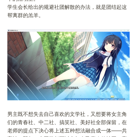
学生会长给出的规避社团解散的办法，就是团结起这
帮离群的羔羊。
男主既不想失去自己喜欢的文学社，又想要将女主角
们的青春社、中二社、搞笑社、美好社全部保留，在
老师的提点下决心将上述五种想法融合成一体——共