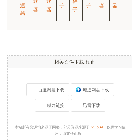
速
速
梯
速
子
子
器
器
器
器
子
器
相关文件下载地址
百度网盘下载
城通网盘下载
磁力链接
迅雷下载
本站所有资源均来源于网络，部分资源来源于
pCloud
，仅供学习使
用，请支持正版！