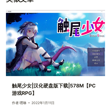
触尾少女|汉化硬盘版下载|578M【PC
游戏RPG】
作者
嘿咻
2022年1月11日