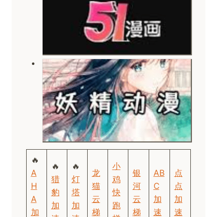
🔥
🔥
🔥
小
A
龙
银
AB
点
猎
灯
鸡
H
猫
河
C
点
豹
塔
快
A
云
云
加
加
加
加
跑
加
梯
梯
速
速