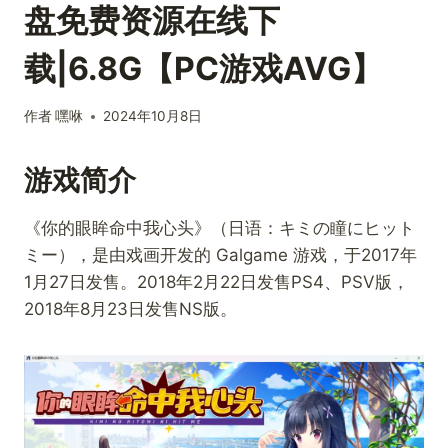
盘免费资源在线下
载|6.8G【PC游戏AVG】
作者
嘿咻
2024年10月8日
游戏简介
《你的眼眸命中我心头》（日语：キミの瞳にヒット
ミー），是由戏画开发的 Galgame 游戏，于2017年
1月27日发售。2018年2月22日发售PS4、PSV版，
2018年8月23日发售NS版。