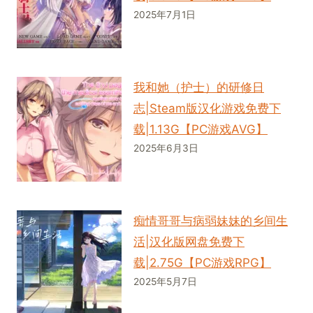
2025年7月1日
我和她（护士）的研修日
志|Steam版汉化游戏免费下
载|1.13G【PC游戏AVG】
2025年6月3日
痴情哥哥与病弱妹妹的乡间生
活|汉化版网盘免费下
载|2.75G【PC游戏RPG】
2025年5月7日