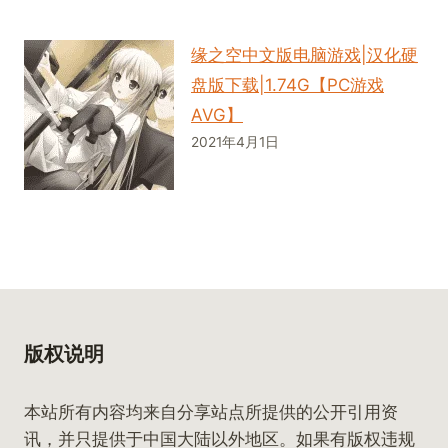
缘之空中文版电脑游戏|汉化硬
盘版下载|1.74G【PC游戏
AVG】
2021年4月1日
版权说明
本站所有内容均来自分享站点所提供的公开引用资
讯，并只提供于中国大陆以外地区。如果有版权违规