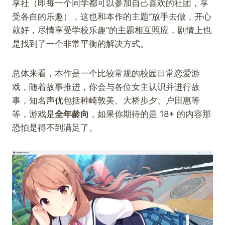
享社（即每一个同学都可以参加自己喜欢的社团，享
受各自的乐趣），这也和本作的主题“放手去做，开心
就好，尽情享受学校乐趣”的主题相互照应，剧情上也
是找到了一个非常平衡的解决方式。
总体来看，本作是一个比较常规的校园日常恋爱游
戏，随着故事推进，你会与各位女主认识并进行故
事，知名声优包括种崎敦美、大桥步夕、户田惠等
等，游戏是
全年龄向
，如果你期待的是 18+ 的内容那
恐怕是得不到满足了。